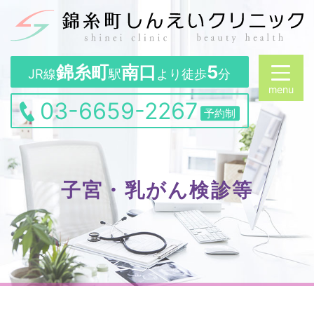
錦糸町
南口
5
JR線
駅
より徒歩
分
03-6659-2267
予約制
子宮・乳がん検診等