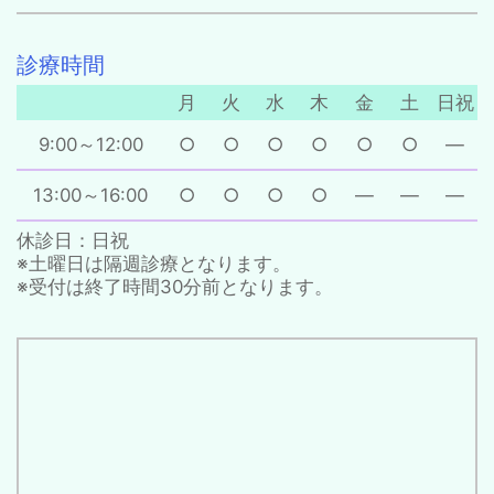
診療時間
月
火
水
木
金
土
日祝
9:00～12:00
○
○
○
○
○
○
―
13:00～16:00
○
○
○
○
―
―
―
休診日：日祝
※土曜日は隔週診療となります。
※受付は終了時間30分前となります。